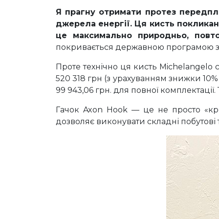
Я прагну отримати протез передплі
джерела енергії. Ця кисть покликан
це максимально природньо, повт
покривається державною програмою з
Проте технічно ця кисть Michelangelo
520 318 грн (з урахуванням знижки 10%
99 943,06 грн. для повної комплектаці
Гачок Axon Hook — це не просто «к
дозволяє виконувати складні побутові т