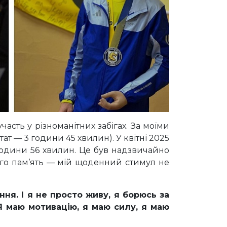
часть у різноманітних забігах. За моїми
ат — 3 години 45 хвилин). У квітні 2025
години 56 хвилин. Це був надзвичайно
 Його пам’ять — мій щоденний стимул не
ня. І я не просто живу, я борюсь за
Я маю мотивацію, я маю силу, я маю