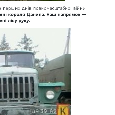
 з перших днів повномасштабної війни
мені короля Данила. Наш напрямок —
ні ліву руку.