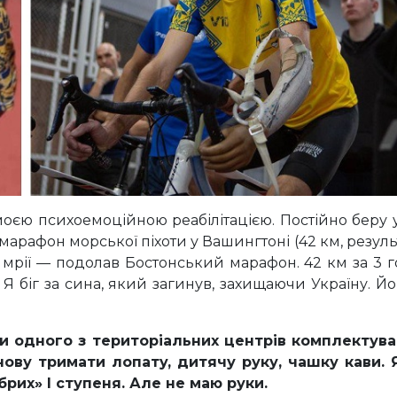
моєю психоемоційною реабілітацією. Постійно беру у
рафон морської піхоти у Вашингтоні (42 км, результ
 мрії — подолав Бостонський марафон. 42 км за 3 
. Я біг за сина, який загинув, захищаючи Україну.
и одного з територіальних центрів комплектуван
нову тримати лопатy, дитячу руку, чашку кави. 
рих» І ступеня. Але не маю руки.