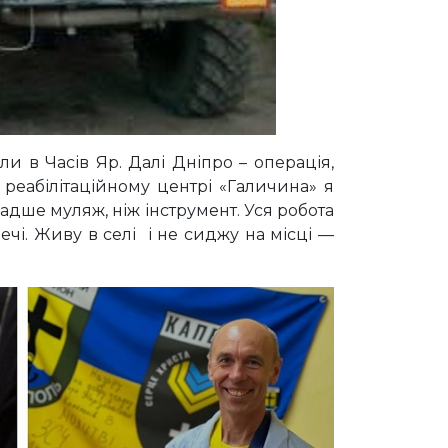
 в Часів Яр. Далі Дніпро – операція,
 реабілітаційному центрі «Галичина» я
адше муляж, ніж інструмент. Уся робота
ечі. Живу в селі і не сиджу на місці —