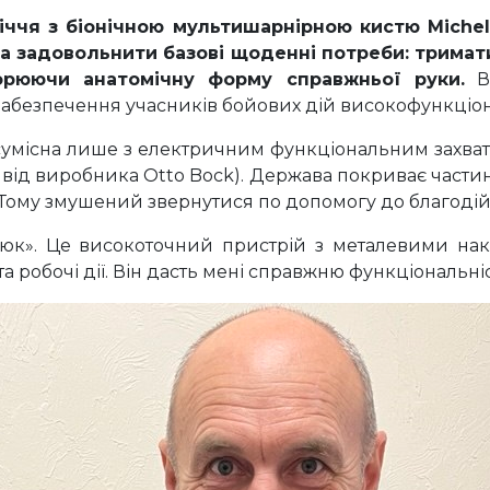
ччя з біонічною мультишарнірною кистю Michel
а задовольнити базові щоденні потреби: тримат
орюючи анатомічну форму справжньої руки.
Ви
абезпечення учасників бойових дій високофункціо
 сумісна лише з електричним функціональним захвато
 від виробника Otto Bock). Держава покриває частину
ї. Тому змушений звернутися по допомогу до благодій
рюк». Це високоточний пристрій з металевими на
а робочі дії. Він дасть мені справжню функціональніс