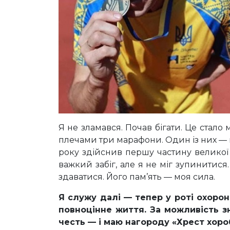
Я не зламався. Почав бігати. Це стало 
плечами три марафони. Один із них — ма
року здійснив першу частину великої
важкий забіг, але я не міг зупинитися
здаватися. Його пам’ять — моя сила.
Я служу далі — тепер у роті охорон
повноцінне життя. За можливість з
честь — і маю нагороду «Хрест хороб