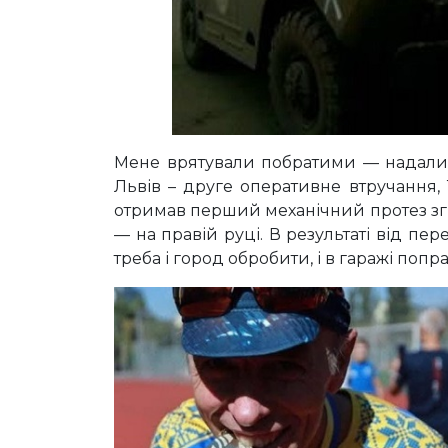
Мене врятували побратими — надали п
Львів – друге оперативне втручання, 
отримав перший механічний протез згід
— на правій руці. В результаті від пе
треба і город обробити, і в гаражі поп