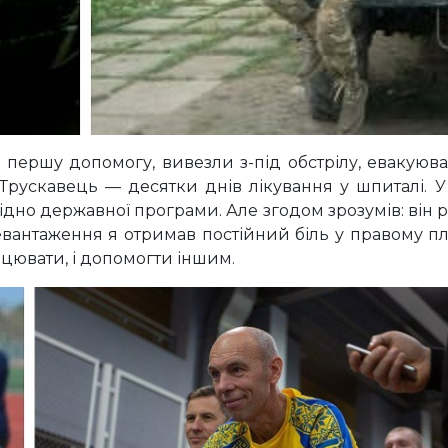
ершу допомогу, вивезли з-під обстрілу, евакуювали
Трускавець — десятки днів лікування у шпиталі. У
но державної програми. Але згодом зрозумів: він р
ревантаження я отримав постійний біль у правому пл
рацювати, і допомогти іншим.