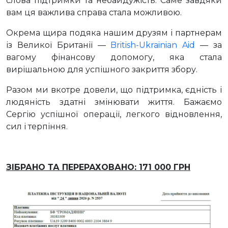
слова підтримки та небайдужість. Саме завдяки
вам ця важлива справа стала можливою.
Окрема щира подяка нашим друзям і партнерам
із Великої Британії —
British-Ukrainian Aid
— за
вагому фінансову допомогу, яка стала
вирішальною для успішного закриття збору.
Разом ми вкотре довели, що підтримка, єдність і
людяність здатні змінювати життя. Бажаємо
Сергію успішної операції, легкого відновлення,
сил і терпіння.
ЗІБРАНО ТА ПЕРЕРАХОВАНО: 171 000 ГРН