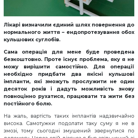
Лікарі визначили єдиний шлях повернення до
нормального життя – ендопротезування обох
кульшових суглобів.
Сама операція для мене буде проведена
безкоштовно. Проте існує проблема, яку я не
можу вирішити самостійно. Для операції
необхідно придбати два якісні кульшові
імпланти, які зможуть прослужити не один
десяток років і дадуть можливість знову
повноцінно рухатися, працювати та жити без
постійного болю.
На жаль, вартість таких імплантів надзвичайно
висока. Самотужки подолати таку суму я не в
змозі, тому сьогодні змушений звернутися по