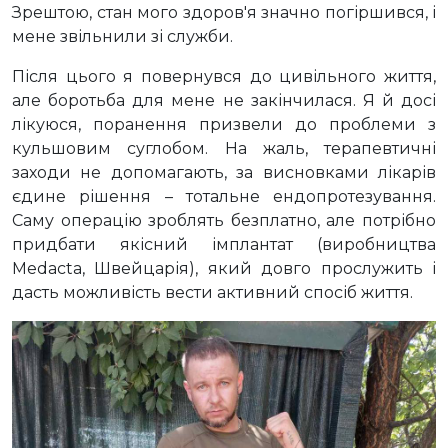
Зрештою, стан мого здоров'я значно погіршився, і
мене звільнили зі служби.
Після цього я повернувся до цивільного життя,
але боротьба для мене не закінчилася. Я й досі
лікуюся, поранення призвели до проблеми з
кульшовим суглобом. На жаль, терапевтичні
заходи не допомагають, за висновками лікарів
єдине рішення – тотальне ендопротезування.
Саму операцію зроблять безплатно, але потрібно
придбати якісний імплантат (виробництва
Medacta, Швейцарія), який довго прослужить і
дасть можливість вести активний спосіб життя.