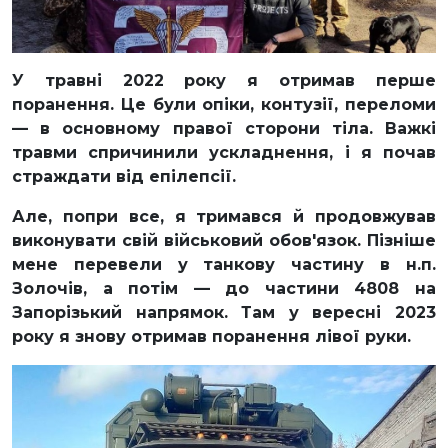
У травні 2022 року я отримав перше
поранення. Це були опіки, контузії, переломи
— в основному правої сторони тіла. Важкі
травми спричинили ускладнення, і я почав
страждати від епілепсії.
Але, попри все, я тримався й продовжував
виконувати свій військовий обов'язок. Пізніше
мене перевели у танкову частину в н.п.
Золочів, а потім — до частини 4808 на
Запорізький напрямок. Там у вересні 2023
року я знову отримав поранення лівої руки.