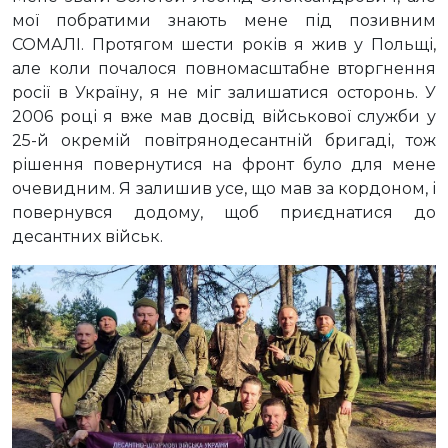
мої побратими знають мене під позивним
СОМАЛІ. Протягом шести років я жив у Польщі,
але коли почалося повномасштабне вторгнення
росії в Україну, я не міг залишатися осторонь. У
2006 році я вже мав досвід військової служби у
25-й окремій повітрянодесантній бригаді, тож
рішення повернутися на фронт було для мене
очевидним. Я залишив усе, що мав за кордоном, і
повернувся додому, щоб приєднатися до
десантних військ.